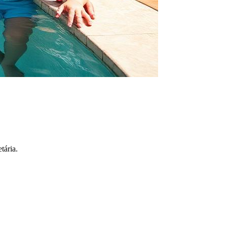
tária.