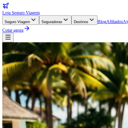
Loja Seguro Viagem
Blog
Afiliados
Aj
Seguro Viagem
Seguradoras
Destinos
Cotar agora