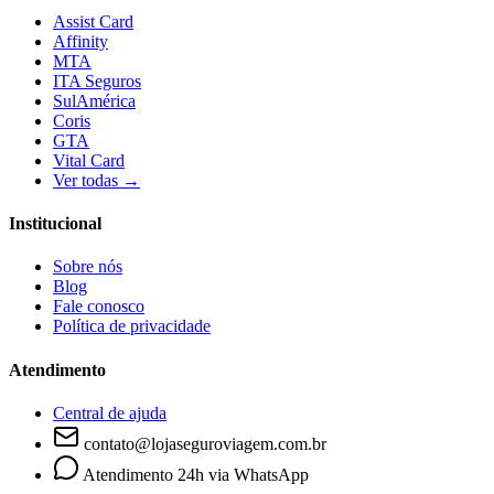
Assist Card
Affinity
MTA
ITA Seguros
SulAmérica
Coris
GTA
Vital Card
Ver todas →
Institucional
Sobre nós
Blog
Fale conosco
Política de privacidade
Atendimento
Central de ajuda
contato@lojaseguroviagem.com.br
Atendimento 24h via WhatsApp