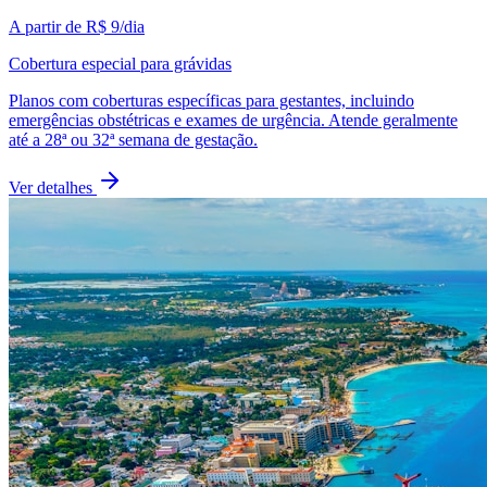
A partir de
R$ 9
/dia
Cobertura especial para grávidas
Planos com coberturas específicas para gestantes, incluindo
emergências obstétricas e exames de urgência. Atende geralmente
até a 28ª ou 32ª semana de gestação.
Ver detalhes