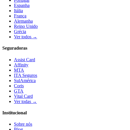
Portugal
Espanha
Itália
França
Alemanha
Reino Unido
Grécia
Ver todos →
Seguradoras
Assist Card
Affinity
MTA
ITA Seguros
SulAmérica
Coris
GTA
Vital Card
Ver todas →
Institucional
Sobre nós
Blog