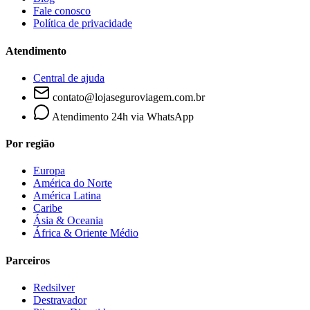
Fale conosco
Política de privacidade
Atendimento
Central de ajuda
contato@lojaseguroviagem.com.br
Atendimento 24h via WhatsApp
Por região
Europa
América do Norte
América Latina
Caribe
Ásia & Oceania
África & Oriente Médio
Parceiros
Redsilver
Destravador