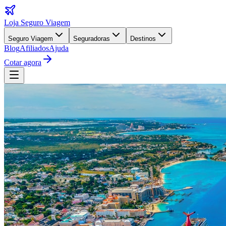
Loja Seguro Viagem
Seguro Viagem
Seguradoras
Destinos
Blog
Afiliados
Ajuda
Cotar agora