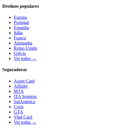
Destinos populares
Europa
Portugal
Espanha
Itália
França
Alemanha
Reino Unido
Grécia
Ver todos →
Seguradoras
Assist Card
Affinity
MTA
ITA Seguros
SulAmérica
Coris
GTA
Vital Card
Ver todas →