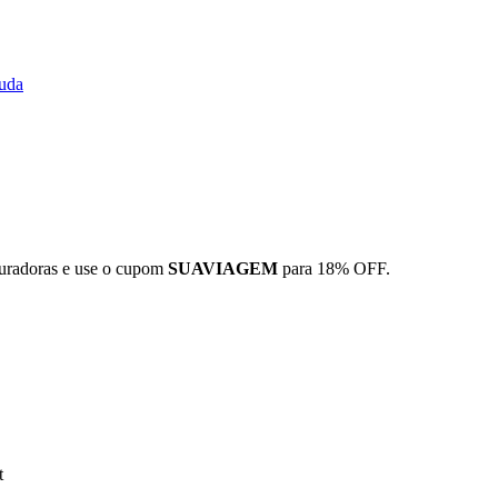
uda
guradoras e use o cupom
SUAVIAGEM
para 18% OFF.
t