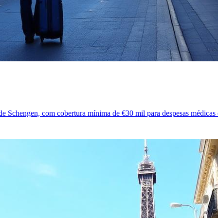
de Schengen, com cobertura mínima de €30 mil para despesas médicas e