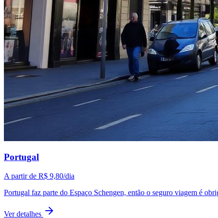
Portugal
A partir de
R$ 9,80
/dia
Portugal faz parte do Espaço Schengen, então o seguro viagem é obriga
Ver detalhes