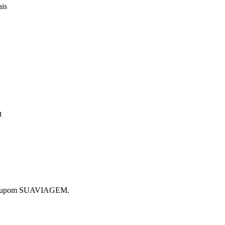
ais
t
 o cupom SUAVIAGEM.