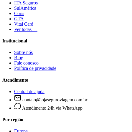
ITA Seguros
SulAmérica
Coris
GTA
Vital Card
Ver todas →
Institucional
Sobre nós
Blog
Fale conosco
Política de privacidade
Atendimento
Central de ajuda
contato@lojaseguroviagem.com.br
Atendimento 24h via WhatsApp
Por região
Europa