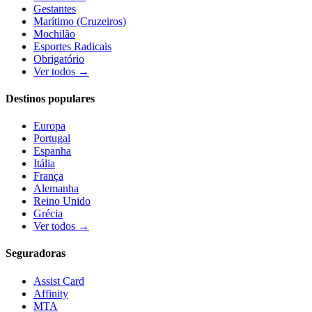
Gestantes
Marítimo (Cruzeiros)
Mochilão
Esportes Radicais
Obrigatório
Ver todos →
Destinos populares
Europa
Portugal
Espanha
Itália
França
Alemanha
Reino Unido
Grécia
Ver todos →
Seguradoras
Assist Card
Affinity
MTA