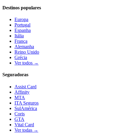
Destinos populares
Europa
Portugal
Espanha
Itália
França
Alemanha
Reino Unido
Grécia
Ver todos →
Seguradoras
Assist Card
Affinity
MTA
ITA Seguros
SulAmérica
Coris
GTA
Vital Card
Ver todas →