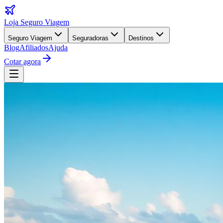
Loja Seguro Viagem
Seguro Viagem
Seguradoras
Destinos
Blog
Afiliados
Ajuda
Cotar agora