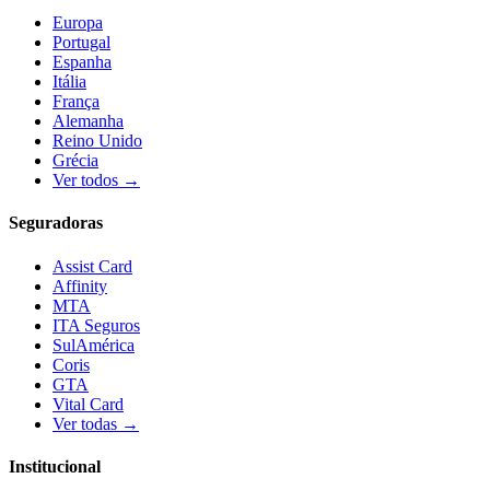
Europa
Portugal
Espanha
Itália
França
Alemanha
Reino Unido
Grécia
Ver todos →
Seguradoras
Assist Card
Affinity
MTA
ITA Seguros
SulAmérica
Coris
GTA
Vital Card
Ver todas →
Institucional