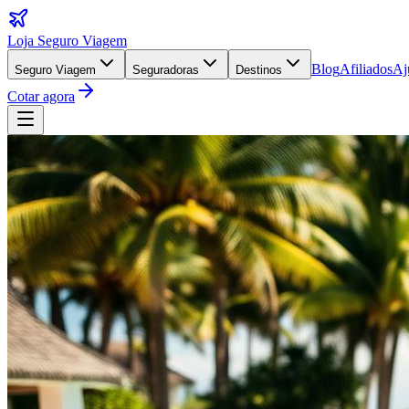
Loja Seguro Viagem
Blog
Afiliados
Aj
Seguro Viagem
Seguradoras
Destinos
Cotar agora