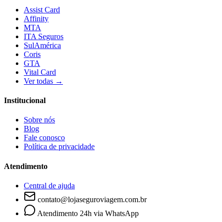
Assist Card
Affinity
MTA
ITA Seguros
SulAmérica
Coris
GTA
Vital Card
Ver todas →
Institucional
Sobre nós
Blog
Fale conosco
Política de privacidade
Atendimento
Central de ajuda
contato@lojaseguroviagem.com.br
Atendimento 24h via WhatsApp